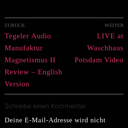
Beitragsnavigation
ZURÜCK
WEITER
Vorheriger
Nächster
Tegeler Audio
LIVE at
Beitrag:
Beitrag:
Manufaktur
Waschhaus
Magnetismus II
Potsdam Video
Review – English
Version
Schreibe einen Kommentar
Deine E-Mail-Adresse wird nicht