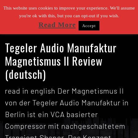
Zum
This website uses cookies to improve your experience. We'll assume
Inhalt
you're ok with this, but you can opt-out if you wish.
Read More
Accept
springen
Suchen nach:
Tegeler Audio Manufaktur
Magnetismus II Review
(deutsch)
read in english Der Magnetismus II
von der Tegeler Audio Manufaktur in
Berlin ist ein VCA basierter
Compressor mit nachgeschaltetem
Transient Shaper. Das Konzept