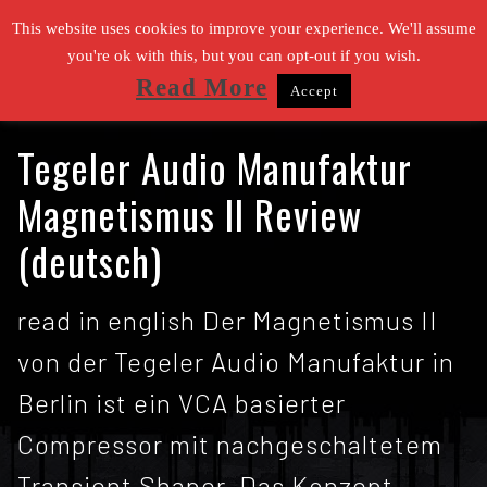
Zum
This website uses cookies to improve your experience. We'll assume
Inhalt
you're ok with this, but you can opt-out if you wish.
Read More
Accept
springen
Suchen nach:
Tegeler Audio Manufaktur
Magnetismus II Review
(deutsch)
read in english Der Magnetismus II
von der Tegeler Audio Manufaktur in
Berlin ist ein VCA basierter
Compressor mit nachgeschaltetem
Transient Shaper. Das Konzept