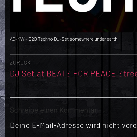
AG-KW – B2B Techno DJ-Set somewhere under earth
Beitragsnavigation
ZURÜCK
Vorheriger
DJ Set at BEATS FOR PEACE Stre
Beitrag:
Schreibe einen Kommentar
Deine E-Mail-Adresse wird nicht veröf