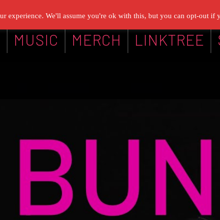
r experience. We'll assume you're ok with this, but you can opt-out if 
G
MUSIC
MERCH
LINKTREE