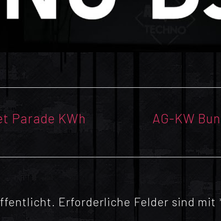
Nächster
et Parade KWh
AG-KW Bun
Beitrag:
fentlicht.
Erforderliche Felder sind mit