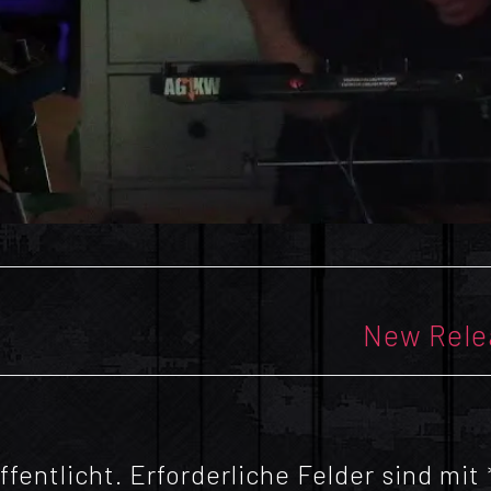
Nächster
New Relea
Beitrag:
fentlicht.
Erforderliche Felder sind mit