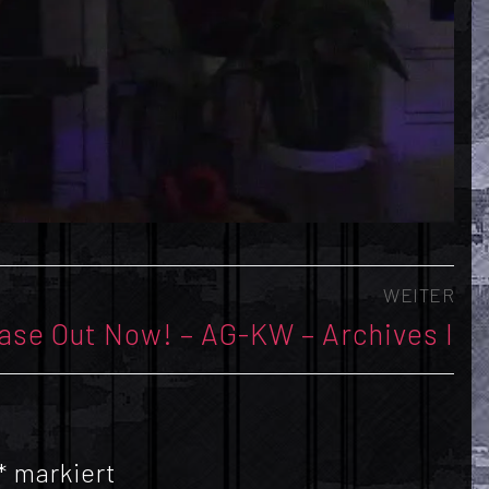
WEITER
se Out Now! – AG-KW – Archives I
*
markiert