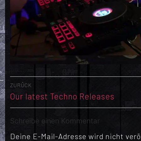
Beitragsnavigation
ZURÜCK
Vorheriger
Our latest Techno Releases
Beitrag:
Schreibe einen Kommentar
Deine E-Mail-Adresse wird nicht veröf